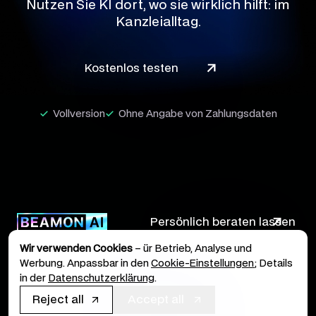
Nutzen Sie KI dort, wo sie wirklich hilft: im
Kanzleialltag.
Kostenlos testen
Vollversion
Ohne Angabe von Zahlungsdaten
Persönlich beraten lassen
Wir verwenden Cookies
– ür Betrieb, Analyse und
Werbung. Anpassbar in den
Cookie-Einstellungen
; Details
in der
Datenschutzerklärung
.
Legal Terms
Privacy Policy
Imprint
Cookie Policy
Reject all
Accept all
© 2026 BRYTER GmbH. All rights reserved.