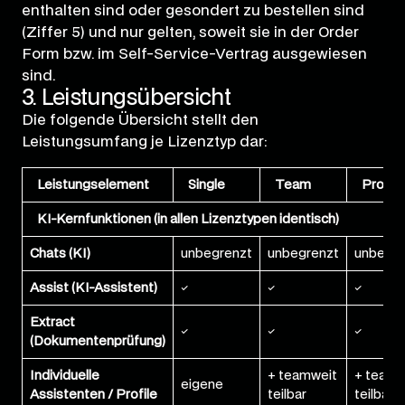
enthalten sind oder gesondert zu bestellen sind
(Ziffer 5) und nur gelten, soweit sie in der Order
Form bzw. im Self-Service-Vertrag ausgewiesen
sind.
3. Leistungsübersicht
Die folgende Übersicht stellt den
Leistungsumfang je Lizenztyp dar:
Leistungselement
Single
Team
Pro
KI-Kernfunktionen (in allen Lizenztypen identisch)
Chats (KI)
unbegrenzt
unbegrenzt
unbegre
Assist (KI-Assistent)
✓
✓
✓
Extract
✓
✓
✓
(Dokumentenprüfung)
Individuelle
+ teamweit
+ teamw
eigene
Assistenten / Profile
teilbar
teilbar