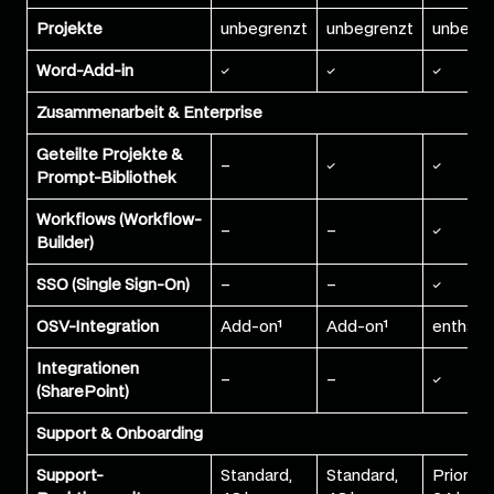
Projekte
unbegrenzt
unbegrenzt
unbegre
Word-Add-in
✓
✓
✓
Zusammenarbeit & Enterprise
Geteilte Projekte &
–
✓
✓
Prompt-Bibliothek
Workflows (Workflow-
–
–
✓
Builder)
SSO (Single Sign-On)
–
–
✓
OSV-Integration
Add-on¹
Add-on¹
enthalte
Integrationen
–
–
✓
(SharePoint)
Support & Onboarding
Support-
Standard,
Standard,
Priorität