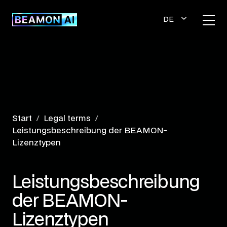
Zum
Inhalt
DE
springen
UT
SC
H
Start
Legal terms
Leistungsbeschreibung der BEAMON-
Lizenztypen
Leistungsbeschreibung
der BEAMON-
Lizenztypen