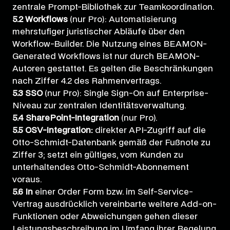
zentrale Prompt-Bibliothek zur Teamkoordination.
5.2 Workflows
(nur Pro): Automatisierung
mehrstufiger juristischer Abläufe über den
Workflow-Builder. Die Nutzung eines BEAMON-
Generated Workflows ist nur durch BEAMON-
Autoren gestattet. Es gelten die Beschränkungen
nach Ziffer 4.2 des Rahmenvertrags.
5.3 SSO
(nur Pro): Single Sign-On auf Enterprise-
Niveau zur zentralen Identitätsverwaltung.
5.4 SharePoint-Integration
(nur Pro).
5.5 OSV-Integration:
direkter API-Zugriff auf die
Otto-Schmidt-Datenbank gemäß der Fußnote zu
Ziffer 3; setzt ein gültiges, vom Kunden zu
unterhaltendes Otto-Schmidt-Abonnement
voraus.
5.6 In
einer Order Form bzw. im Self-Service-
Vertrag ausdrücklich vereinbarte weitere Add-on-
Funktionen oder Abweichungen gehen dieser
Leistungsbeschreibung im Umfang ihrer Regelung