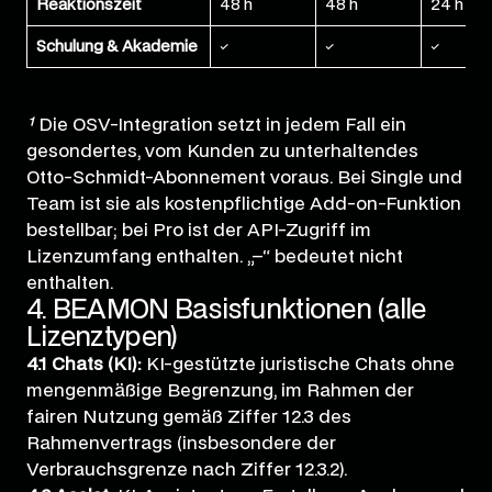
Reaktionszeit
48 h
48 h
24 h
Schulung & Akademie
✓
✓
✓
¹
Die OSV-Integration setzt in jedem Fall ein
gesondertes, vom Kunden zu unterhaltendes
Otto-Schmidt-Abonnement voraus. Bei Single und
Team ist sie als kostenpflichtige Add-on-Funktion
bestellbar; bei Pro ist der API-Zugriff im
Lizenzumfang enthalten. „–“ bedeutet nicht
enthalten.
4. BEAMON Basisfunktionen (alle
Lizenztypen)
4.1 Chats (KI):
KI-gestützte juristische Chats ohne
mengenmäßige Begrenzung, im Rahmen der
fairen Nutzung gemäß Ziffer 12.3 des
Rahmenvertrags (insbesondere der
Verbrauchsgrenze nach Ziffer 12.3.2).